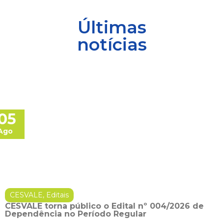
Últimas
notícias
05
Ago
CESVALE
,
Editais
CESVALE torna público o Edital nº 004/2026 de
Dependência no Período Regular