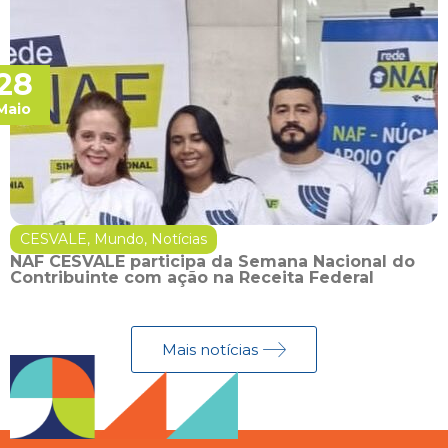
28
Maio
CESVALE
,
Mundo
,
Notícias
NAF CESVALE participa da Semana Nacional do
Contribuinte com ação na Receita Federal
Mais notícias