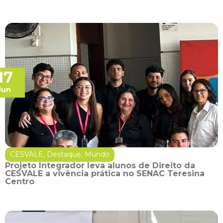
17
Jun
CESVALE
,
Destaque
,
Mundo
Projeto Integrador leva alunos de Direito da
CESVALE a vivência prática no SENAC Teresina
Centro