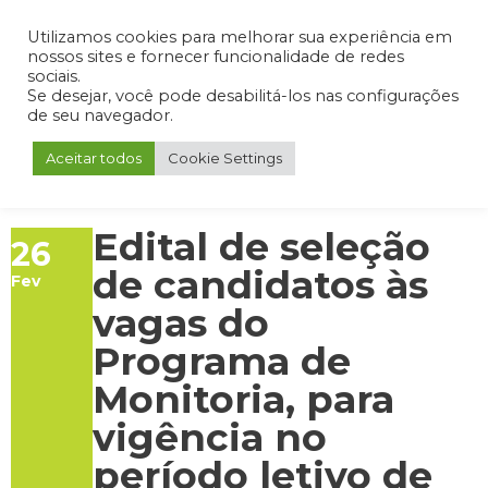
Admin
Portal do Aluno
Portal do Professor
Portal do Coordenador
Utilizamos cookies para melhorar sua experiência em
nossos sites e fornecer funcionalidade de redes
sociais.
Se desejar, você pode desabilitá-los nas configurações
de seu navegador.
Aceitar todos
Cookie Settings
Edital de seleção
26
de candidatos às
Fev
vagas do
Programa de
Monitoria, para
vigência no
período letivo de