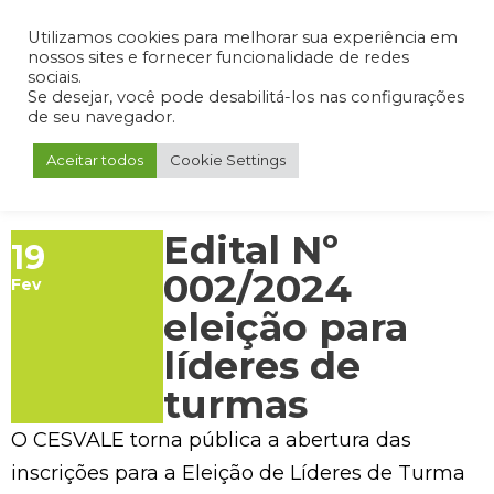
Admin
Portal do Aluno
Portal do Professor
Portal do Coordenador
Utilizamos cookies para melhorar sua experiência em
nossos sites e fornecer funcionalidade de redes
sociais.
Se desejar, você pode desabilitá-los nas configurações
de seu navegador.
Aceitar todos
Cookie Settings
Edital Nº
19
002/2024
Fev
eleição para
líderes de
turmas
O CESVALE torna pública a abertura das
inscrições para a Eleição de Líderes de Turma