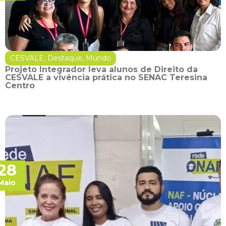
CESVALE
,
Destaque
,
Mundo
Projeto Integrador leva alunos de Direito da
CESVALE a vivência prática no SENAC Teresina
Centro
28
Maio