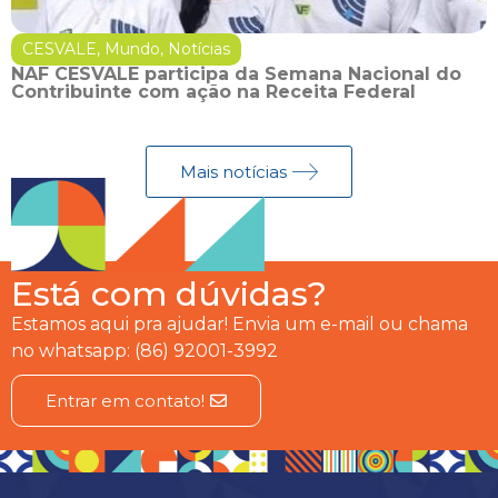
CESVALE
,
Mundo
,
Notícias
NAF CESVALE participa da Semana Nacional do
Contribuinte com ação na Receita Federal
Mais notícias
Está com dúvidas?
Estamos aqui pra ajudar! Envia um e-mail ou chama
no whatsapp: (86) 92001-3992
Entrar em contato!