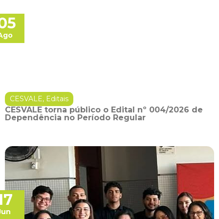
05
Ago
CESVALE
,
Editais
CESVALE torna público o Edital nº 004/2026 de
Dependência no Período Regular
17
Jun