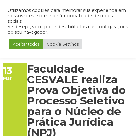
Admin
Portal do Aluno
Portal do Professor
Portal do Coordenador
Utilizamos cookies para melhorar sua experiência em
nossos sites e fornecer funcionalidade de redes
sociais.
Se desejar, você pode desabilitá-los nas configurações
de seu navegador.
Aceitar todos
Cookie Settings
Faculdade
13
CESVALE realiza
Mar
Prova Objetiva do
Processo Seletivo
para o Núcleo de
Prática Jurídica
(NPJ)