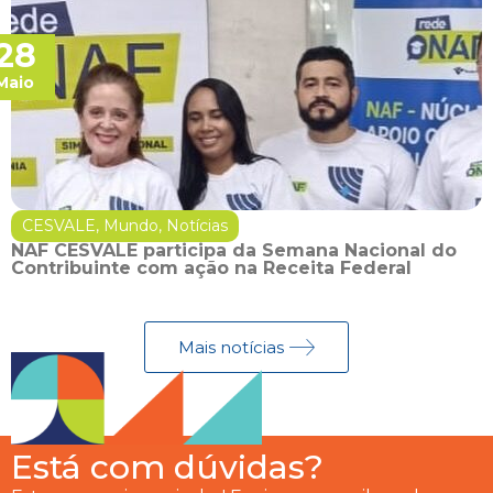
28
Maio
CESVALE
,
Mundo
,
Notícias
NAF CESVALE participa da Semana Nacional do
Contribuinte com ação na Receita Federal
Mais notícias
Está com dúvidas?