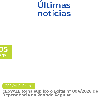
Últimas
notícias
05
Ago
CESVALE
,
Editais
CESVALE torna público o Edital nº 004/2026 de
Dependência no Período Regular