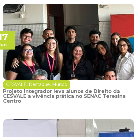
17
Jun
CESVALE
,
Destaque
,
Mundo
Projeto Integrador leva alunos de Direito da
CESVALE a vivência prática no SENAC Teresina
Centro