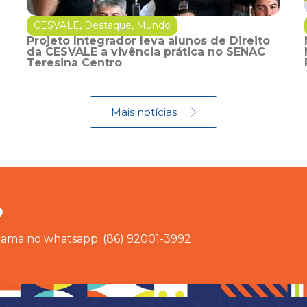
CESVALE
,
Destaque
,
Mundo
Projeto Integrador leva alunos de Direito
da CESVALE a vivência prática no SENAC
Teresina Centro
Mais notícias
?
chama no whatsapp: (86) 92001-3992