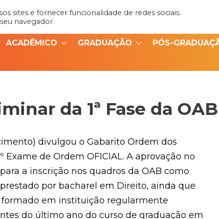
s sites e fornecer funcionalidade de redes sociais.
Admin
Portal do Aluno
 seu navegador.
ACADÊMICO
GRADUAÇÃO
PÓS-GRADUAÇ
iminar da 1ª Fase da OAB
mento) divulgou o Gabarito Ordem dos
9 º Exame de Ordem OFICIAL.
A aprovação no
 para a inscrição nos quadros da OAB como
restado por bacharel em Direito, ainda que
 formado em instituição regularmente
antes do último ano do curso de graduação em