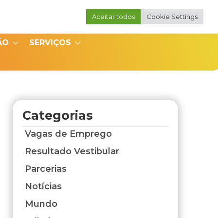
Aceitar todos
Cookie Settings
Portal do Professor
Portal do Coordenador
ÃO
SERVIÇOS
Categorias
Vagas de Emprego
Resultado Vestibular
Parcerias
Notícias
Mundo