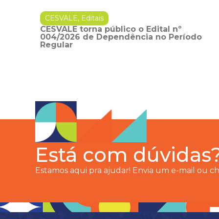
CESVALE
,
Editais
CESVALE torna público o Edital nº
004/2026 de Dependência no Período
Regular
Está com dúvidas
Estamos aqui pra ajudar! Envia um e-mail ou 