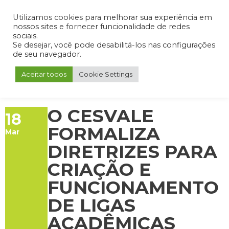
Admin
Portal do Aluno
Portal do Professor
Portal do Coordenador
Utilizamos cookies para melhorar sua experiência em
nossos sites e fornecer funcionalidade de redes
sociais.
Se desejar, você pode desabilitá-los nas configurações
de seu navegador.
Aceitar todos
Cookie Settings
O CESVALE
18
FORMALIZA
Mar
DIRETRIZES PARA
CRIAÇÃO E
FUNCIONAMENTO
DE LIGAS
ACADÊMICAS