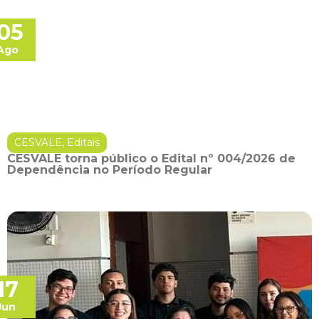
05
Ago
CESVALE
,
Editais
CESVALE torna público o Edital nº 004/2026 de
Dependência no Período Regular
17
Jun