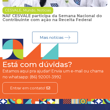
CESVALE
,
Mundo
,
Notícias
NAF CESVALE participa da Semana Nacional do
Contribuinte com ação na Receita Federal
Mais notícias
Está com dúvidas?
Estamos aqui pra ajudar! Envia um e-mail ou chama
no whatsapp: (86) 92001-3992
Entrar em contato!