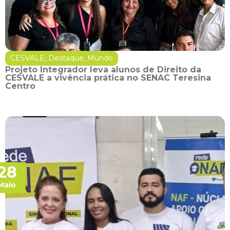
CESVALE
,
Destaque
,
Mundo
Projeto Integrador leva alunos de Direito da
CESVALE a vivência prática no SENAC Teresina
Centro
28
Maio