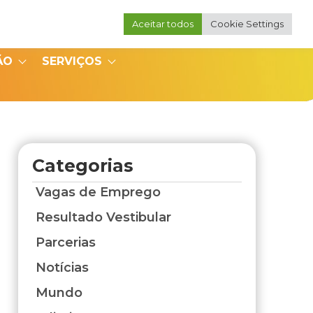
Aceitar todos
Cookie Settings
Portal do Professor
Portal do Coordenador
ÃO
SERVIÇOS
Categorias
Vagas de Emprego
Resultado Vestibular
Parcerias
Notícias
Mundo