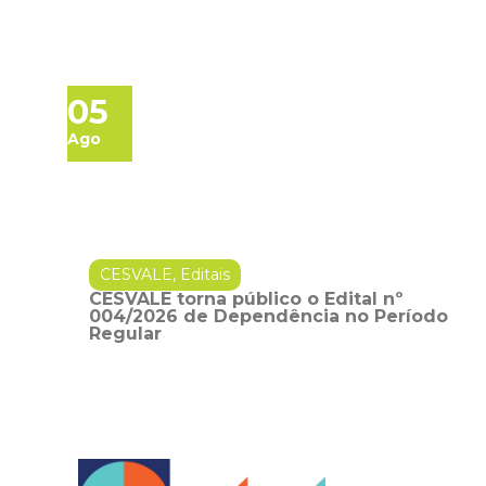
05
Ago
CESVALE
,
Editais
CESVALE torna público o Edital nº
004/2026 de Dependência no Período
Regular