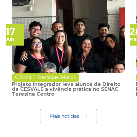
17
2
Jun
Ma
CESVALE
,
Destaque
,
Mundo
Projeto Integrador leva alunos de Direito
da CESVALE a vivência prática no SENAC
Teresina Centro
Mais notícias