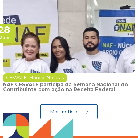
28
Maio
CESVALE
,
Mundo
,
Notícias
NAF CESVALE participa da Semana Nacional do
Contribuinte com ação na Receita Federal
Mais notícias