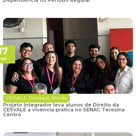
Dependência no Período Regular
17
Jun
CESVALE
,
Destaque
,
Mundo
Projeto Integrador leva alunos de Direito da
CESVALE a vivência prática no SENAC Teresina
Centro