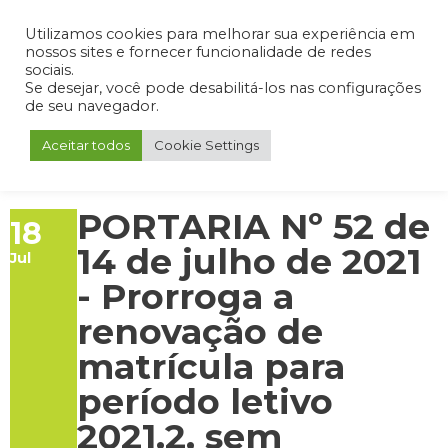
Admin
Portal do Aluno
Portal do Professor
Portal do Coordenador
Utilizamos cookies para melhorar sua experiência em
nossos sites e fornecer funcionalidade de redes
sociais.
Se desejar, você pode desabilitá-los nas configurações
de seu navegador.
Aceitar todos
Cookie Settings
PORTARIA Nº 52 de
18
14 de julho de 2021
Jul
- Prorroga a
renovação de
matrícula para
período letivo
2021.2, sem