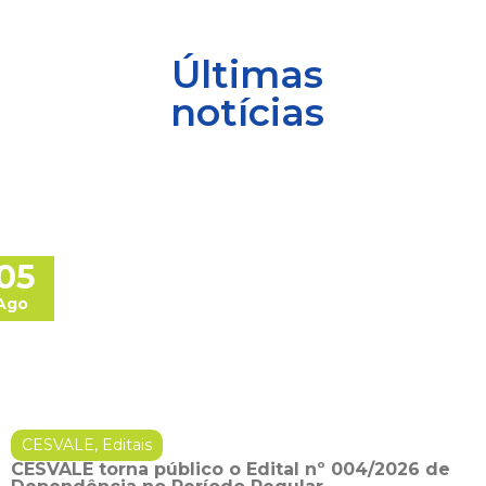
Últimas
notícias
05
Ago
CESVALE
,
Editais
CESVALE torna público o Edital nº 004/2026 de