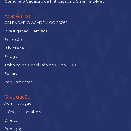
Consulte o Cadastro da Instituição no Sistema E-Mec
Acadêmico
CALENDÁRIO ACADÊMICO 2026.1
Investigação Científica
Extensão
Biblioteca
Estágios
Trabalho de Conclusão de Curso – TCC
Editais
Regulamentos
Graduação
Administração
Ciências Contábeis
Direito
Pedagogia