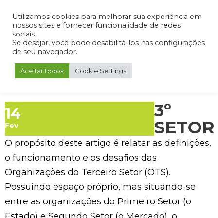
Admin
Portal do Aluno
Portal do Professor
Portal do Coordenador
Utilizamos cookies para melhorar sua experiência em
nossos sites e fornecer funcionalidade de redes
sociais.
Se desejar, você pode desabilitá-los nas configurações
de seu navegador.
Aceitar todos
Cookie Settings
3º
14
SETOR
Fev
O propósito deste artigo é relatar as definições,
o funcionamento e os desafios das
Organizações do Terceiro Setor (OTS).
Possuindo espaço próprio, mas situando-se
entre as organizações do Primeiro Setor (o
Estado) e Segundo Setor (o Mercado), o