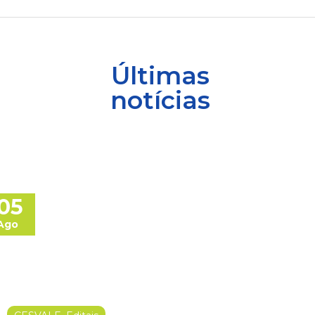
Últimas
notícias
05
Ago