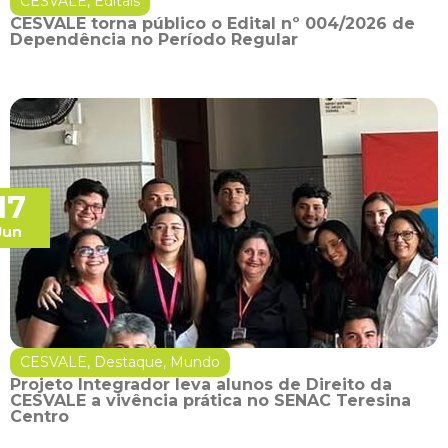
CESVALE
,
Editais
CESVALE torna público o Edital nº 004/2026 de
Dependência no Período Regular
17
Jun
CESVALE
,
Destaque
,
Mundo
Projeto Integrador leva alunos de Direito da
CESVALE a vivência prática no SENAC Teresina
Centro