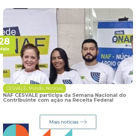
28
Maio
CESVALE
,
Mundo
,
Notícias
NAF CESVALE participa da Semana Nacional do
Contribuinte com ação na Receita Federal
Mais notícias