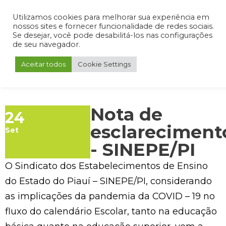
Admin
Portal do Aluno
Portal do Professor
Portal do Coordenador
Utilizamos cookies para melhorar sua experiência em
nossos sites e fornecer funcionalidade de redes sociais.
Se desejar, você pode desabilitá-los nas configurações
de seu navegador.
Aceitar todos
Cookie Settings
Nota de
24
esclareciment
Set
- SINEPE/PI
O Sindicato dos Estabelecimentos de Ensino
do Estado do Piauí – SINEPE/PI, considerando
as implicações da pandemia da COVID – 19 no
fluxo do calendário Escolar, tanto na educação