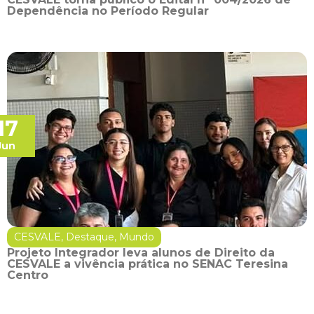
Dependência no Período Regular
17
Jun
CESVALE
,
Destaque
,
Mundo
Projeto Integrador leva alunos de Direito da
CESVALE a vivência prática no SENAC Teresina
Centro