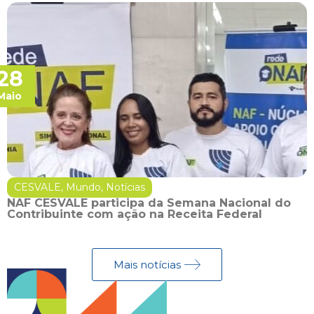
28
Maio
CESVALE
,
Mundo
,
Notícias
NAF CESVALE participa da Semana Nacional do
Contribuinte com ação na Receita Federal
Mais notícias